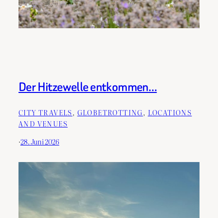
Der Hitzewelle entkommen…
CITY TRAVELS
, 
GLOBETROTTING
, 
LOCATIONS
AND VENUES
·
28. Juni 2026