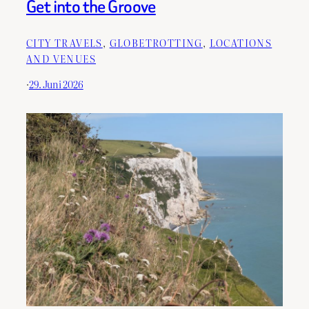
Get into the Groove
CITY TRAVELS
, 
GLOBETROTTING
, 
LOCATIONS
AND VENUES
·
29. Juni 2026