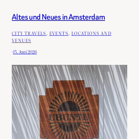
Altes und Neues in Amsterdam
CITY TRAVELS
, 
EVENTS
, 
LOCATIONS AND
VENUES
·
15. Juni 2026