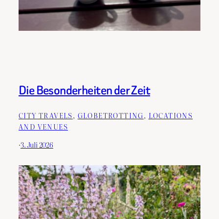
Die Besonderheiten der Zeit
CITY TRAVELS
, 
GLOBETROTTING
, 
LOCATIONS
AND VENUES
·
3. Juli 2026