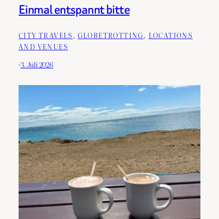
Einmal entspannt bitte
CITY TRAVELS
, 
GLOBETROTTING
, 
LOCATIONS
AND VENUES
·
3. Juli 2026