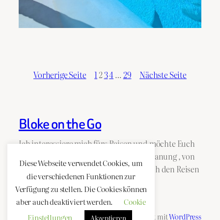
Vorherige Seite
1
2
3
4
…
29
Nächste Seite
Bloke on the Go
Ich interessiere mich fürs Reisen und möchte Euch
hier von meinen Erfahrungen bei der Planung , von
Diese Webseite verwendet Cookies, um
der genutzten Ausrüstung und natürlich den Reisen
die verschiedenen Funktionen zur
selbst erzählen.
Verfügung zu stellen. Die Cookies können
aber auch deaktiviert werden.
Cookie
Twenty Twenty-Five
Gestaltet mit
WordPress
Einstellungen
Akzeptieren