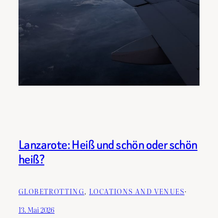
Lanzarote: Heiß und schön oder schön
heiß?
GLOBETROTTING
, 
LOCATIONS AND VENUES
·
13. Mai 2026