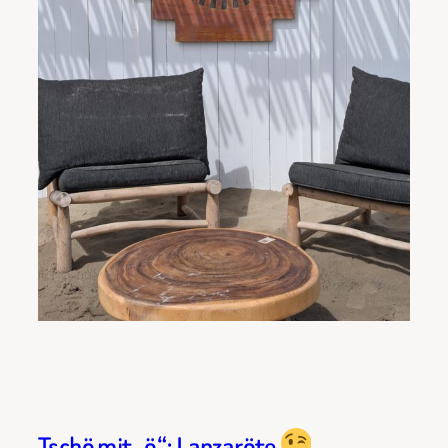
Tschö mit „ö“: Lanzaröte