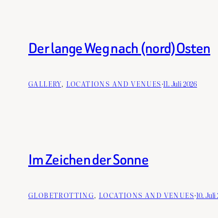
Der lange Weg nach (nord)Osten
GALLERY
, 
LOCATIONS AND VENUES
·
11. Juli 2026
Im Zeichen der Sonne
GLOBETROTTING
, 
LOCATIONS AND VENUES
·
10. Juli