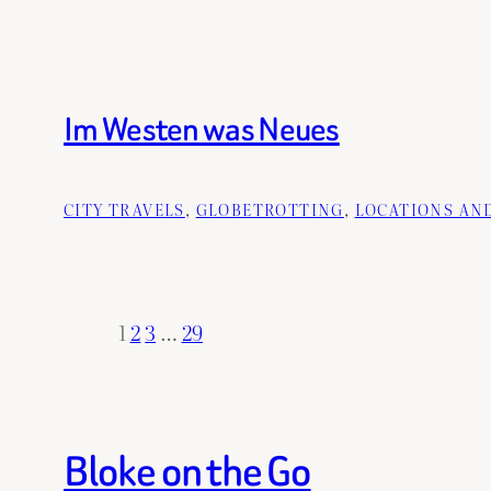
Im Westen was Neues
CITY TRAVELS
, 
GLOBETROTTING
, 
LOCATIONS AN
1
2
3
…
29
Bloke on the Go