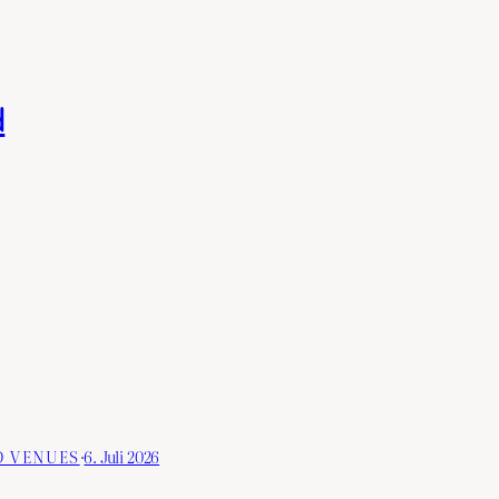
d
D VENUES
·
6. Juli 2026