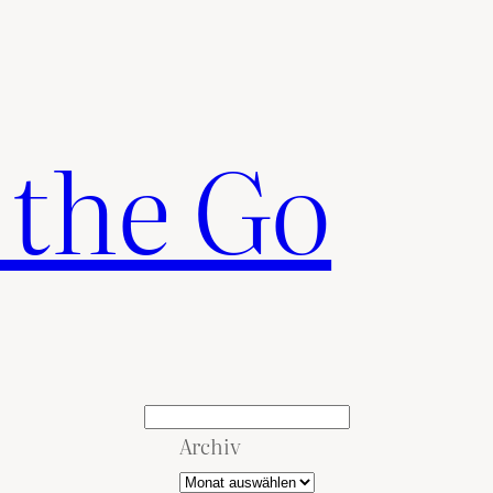
 the Go
Suchen
Archiv